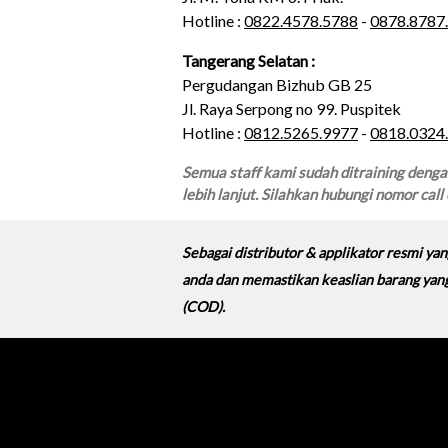
Hotline :
0822.4578.5788
-
0878.8787
Tangerang Selatan :
Pergudangan Bizhub GB 25
Jl. Raya Serpong no 99. Puspitek
Hotline :
0812.5265.9977
-
0818.0324
Semua staff kami sudah ditraining denga
lebih lanjut. Silahkan hubungi nomor call
Sebagai distributor & applikator resmi ya
anda dan memastikan keaslian barang yang
(COD).