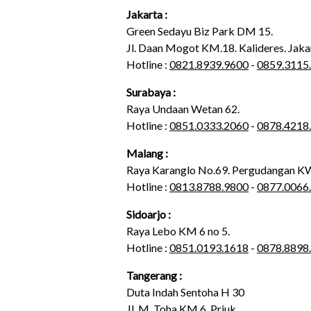
Jakarta :
Green Sedayu Biz Park DM 15.
Jl. Daan Mogot KM.18. Kalideres. Jaka
Hotline :
0821.8939.9600
-
0859.3115
Surabaya :
Raya Undaan Wetan 62.
Hotline :
0851.0333.2060
-
0878.4218
Malang :
Raya Karanglo No.69. Pergudangan 
Hotline :
0813.8788.9800
-
0877.0066
Sidoarjo :
Raya Lebo KM 6 no 5.
Hotline :
0851.0193.1618
-
0878.8898
Tangerang :
Duta Indah Sentoha H 30
Jl. M. Toha KM 6. Priuk.