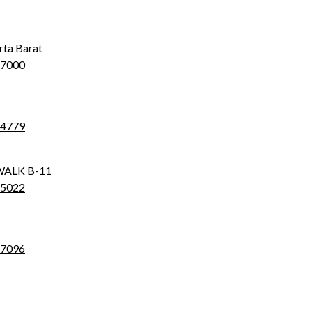
rta Barat
.7000
.4779
KWALK B-11
.5022
.7096